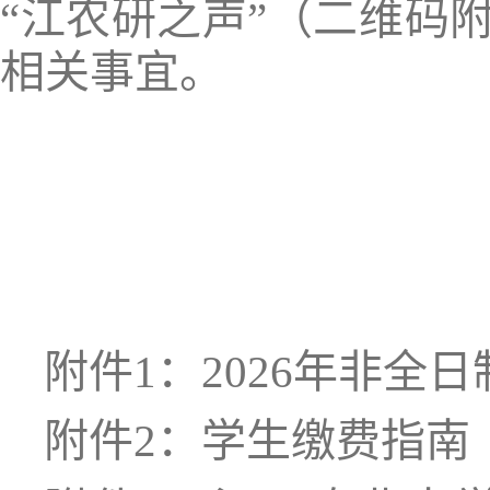
“江农研之声”（二维码
相关事宜。
附件
1：
202
6
年
非全日
附件
2：学生缴费指南