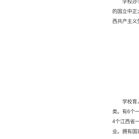
学校办
的国立中正大
西共产主义
学校育
类。有6个
4个江西省
业。拥有国