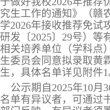
于做好我校2026年推
究生工作的通知》（赣农大
学
202
6
年接收推荐免试
研发〔
20
25
〕
29
号）
等
相关培养单位（学科点
生委员会同意拟
录取
黄
生，具体名单详见附件1
公示期
自
202
5
年
10
月
3
名单有异议者，可通过