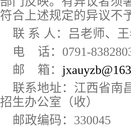
部门反映。有异议者须
符合上述规定的异议不
联
系
人：吕老师、王
电
话：
0791-83828
邮
箱：
jxauyzb@163
联系地址：江西省南
招生办公室
（收）
邮政编码：
330045